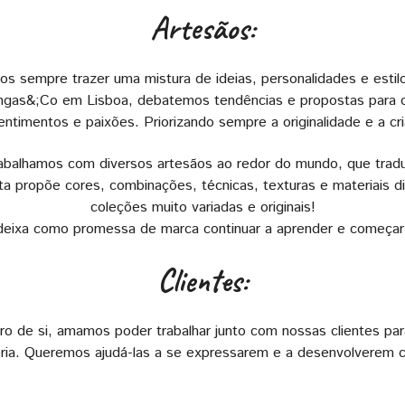
Artesãos:
s sempre trazer uma mistura de ideias, personalidades e estil
angas&;Co em Lisboa, debatemos tendências e propostas para c
ntimentos e paixões. Priorizando sempre a originalidade e a cri
trabalhamos com diversos artesãos ao redor do mundo, que tra
ta propõe cores, combinações, técnicas, texturas e materiais d
coleções muito variadas e originais!
 deixa como promessa de marca continuar a aprender e começar 
Clientes:
o de si, amamos poder trabalhar junto com nossas clientes para
eria. Queremos ajudá-las a se expressarem e a desenvolverem cr