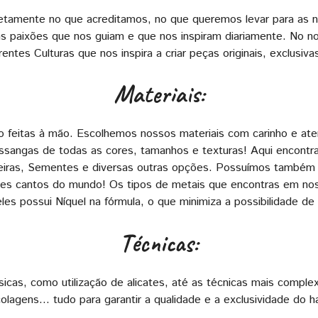
retamente no que acreditamos, no que queremos levar para as 
as paixões que nos guiam e que nos inspiram diariamente. No n
entes Culturas que nos inspira a criar peças originais, exclusiva
Materiais:
ão feitas à mão. Escolhemos nossos materiais com carinho e aten
sangas de todas as cores, tamanhos e texturas! Aqui encontra
Madeiras, Sementes e diversas outras opções. Possuímos também
tes cantos do mundo! Os tipos de metais que encontras em nos
es possui Níquel na fórmula, o que minimiza a possibilidade de 
Técnicas:
icas, como utilização de alicates, até as técnicas mais comp
 colagens… tudo para garantir a qualidade e a exclusividade do 