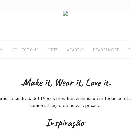
RY
COLLECTIONS
GIFTS
ACADEMY
BEADS&MORE
S
.Make it, Wear it, Love it.
mor e criatividade! Procuramos transmitir isso em todas as et
comercialização de nossas peças…
Inspiração: