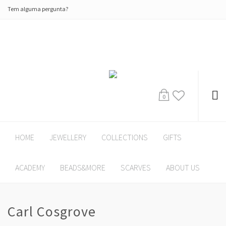
Tem alguma pergunta?
0
HOME
JEWELLERY
COLLECTIONS
GIFTS
ACADEMY
BEADS&MORE
SCARVES
ABOUT US
Carl Cosgrove